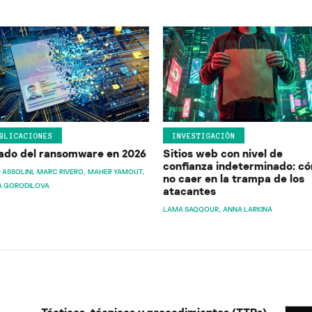
BLICACIONES
INVESTIGACIÓN
ado del ransomware en 2026
Sitios web con nivel de
confianza indeterminado: c
 ASSOLINI
MARC RIVERO
MAHER YAMOUT
no caer en la trampa de los
A GORODILOVA
atacantes
LAMA SAQQOUR
ANNA LARKINA