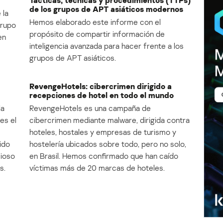
Tácticas, técnicas y procedimientos (TTPs)
de los grupos de APT asiáticos modernos
 la
Hemos elaborado este informe con el
Grupo
propósito de compartir información de
en
inteligencia avanzada para hacer frente a los
grupos de APT asiáticos.
RevengeHotels: cibercrimen dirigido a
recepciones de hotel en todo el mundo
la
RevengeHotels es una campaña de
es el
cibercrimen mediante malware, dirigida contra
e
hoteles, hostales y empresas de turismo y
ido
hostelería ubicados sobre todo, pero no solo,
cioso
en Brasil. Hemos confirmado que han caído
s.
víctimas más de 20 marcas de hoteles.