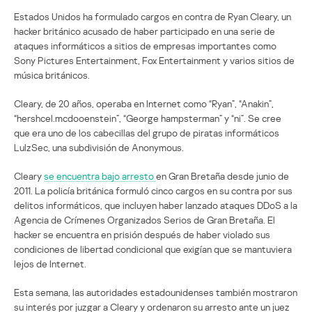
Estados Unidos ha formulado cargos en contra de Ryan Cleary, un
hacker británico acusado de haber participado en una serie de
ataques informáticos a sitios de empresas importantes como
Sony Pictures Entertainment, Fox Entertainment y varios sitios de
música británicos.
Cleary, de 20 años, operaba en Internet como “Ryan”, “Anakin”,
“hershcel.mcdooenstein”, “George hampsterman” y “ni”. Se cree
que era uno de los cabecillas del grupo de piratas informáticos
LulzSec, una subdivisión de Anonymous.
Cleary
se encuentra bajo arresto
en Gran Bretaña desde junio de
2011. La policía británica formuló cinco cargos en su contra por sus
delitos informáticos, que incluyen haber lanzado ataques DDoS a la
Agencia de Crímenes Organizados Serios de Gran Bretaña. El
hacker se encuentra en prisión después de haber violado sus
condiciones de libertad condicional que exigían que se mantuviera
lejos de Internet.
Esta semana, las autoridades estadounidenses también mostraron
su interés por juzgar a Cleary y ordenaron su arresto ante un juez