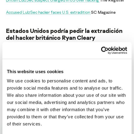
Accused LulzSec hacker faces U.S. extradition
SC Magazine
Estados Unidos podría pedir la extradición
del hacker británico Ryan Cleary
Su dirección de correo electrónico no será publicada.
Los
campos obligatorios están marcados con
*
This website uses cookies
We use cookies to personalise content and ads, to
provide social media features and to analyse our traffic.
We also share information about your use of our site with
our social media, advertising and analytics partners who
Nombre
*
Correo electrónico
*
may combine it with other information that you’ve
provided to them or that they’ve collected from your use
of their services.