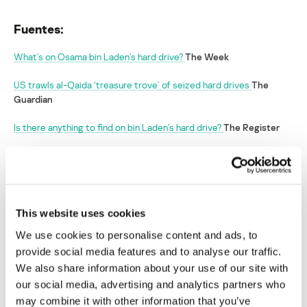
Fuentes:
What’s on Osama bin Laden’s hard drive?
The Week
US trawls al-Qaida ‘treasure trove’ of seized hard drives
The
Guardian
Is there anything to find on bin Laden’s hard drive?
The Register
Estados Unidos quiere descubrir el “tesoro
escondido” en los ordenadores de Bin Laden
This website uses cookies
Su dirección de correo electrónico no será publicada.
Los
campos obligatorios están marcados con
*
We use cookies to personalise content and ads, to
provide social media features and to analyse our traffic.
We also share information about your use of our site with
our social media, advertising and analytics partners who
may combine it with other information that you’ve