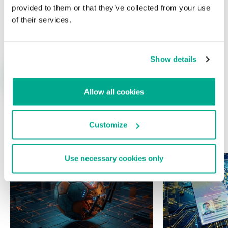
provided to them or that they’ve collected from your use
of their services.
Nombre
*
Correo electrónico
*
Show details
Allow all cookies
Customize
ÚLTIMAS PUBLICACIONES
Use necessary cookies only