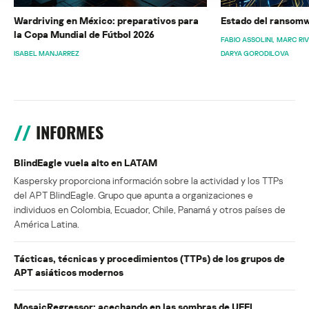
Wardriving en México: preparativos para
Estado del ransomw
la Copa Mundial de Fútbol 2026
FABIO ASSOLINI
MARC RI
ISABEL MANJARREZ
DARYA GORODILOVA
INFORMES
BlindEagle vuela alto en LATAM
Kaspersky proporciona información sobre la actividad y los TTPs
del APT BlindEagle. Grupo que apunta a organizaciones e
individuos en Colombia, Ecuador, Chile, Panamá y otros países de
América Latina.
Tácticas, técnicas y procedimientos (TTPs) de los grupos de
APT asiáticos modernos
MosaicRegressor: acechando en las sombras de UEFI