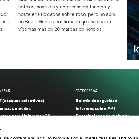
e
hoteles, hostales y empresas de turismo y
ido
hostelería ubicados sobre todo, pero no solo,
cioso
en Brasil. Hemos confirmado que han caído
s.
víctimas más de 20 marcas de hoteles.
NAZAS
CATEGORÍAS
 (ataques selectivos)
Boletín de seguridad
nazas móviles
Informes sobre APT
ware para Unix y macOS
Descripciones de malware
ware para Windows
Investigación
s
orno seguro (IoT)
Informes sobre malware
ise content and ads, to provide social media features and to anal