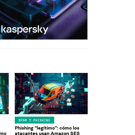
SPAM Y PHISHING
Phishing “legítimo”: cómo los
ómo
atacantes usan Amazon SES