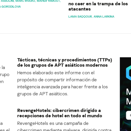
 ASSOLINI
MARC RIVERO
MAHER YAMOUT
no caer en la trampa de los
A GORODILOVA
atacantes
LAMA SAQQOUR
ANNA LARKINA
Tácticas, técnicas y procedimientos (TTPs)
de los grupos de APT asiáticos modernos
 la
Hemos elaborado este informe con el
Grupo
propósito de compartir información de
en
inteligencia avanzada para hacer frente a los
grupos de APT asiáticos.
RevengeHotels: cibercrimen dirigido a
recepciones de hotel en todo el mundo
la
RevengeHotels es una campaña de
es el
cibercrimen mediante malware, dirigida contra