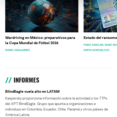
Wardriving en México: preparativos para
Estado del ransomw
la Copa Mundial de Fútbol 2026
FABIO ASSOLINI
MARC RI
ISABEL MANJARREZ
DARYA GORODILOVA
INFORMES
BlindEagle vuela alto en LATAM
Kaspersky proporciona información sobre la actividad y los TTPs
del APT BlindEagle. Grupo que apunta a organizaciones e
individuos en Colombia, Ecuador, Chile, Panamá y otros países de
América Latina.