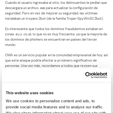
Cuando el usuario ingresaba al sitio, los delincuentes le pedían que
descargara un archivo .exe para actualizar la configuración de
seguridad. Pero en vez de mejorar su seguridad, las víctimas
instalaban un troyano Zbot (de la familia Trojan-Spy.Win32.Zbot).
Es interesante que todos los dominios fraudulentos estaban en
zonas .eu y .co.uk, lo que no es muy frecuente, ya que la mayoría de
los dominios de phishers se encuentran en países del tercer
mundo.
OWA es un servicio popular en la comunidad empresarial de hoy, así
que este ataque podría afectar a un número significativo de
personas. Una vez más, recordamos a todos que revisen sus
correos con mucho cuidado antes de pulsar en los enlaces que
contengan, y recomendamos a los administradores de redes que
alerten a sus usuarios sobre este ataque.
This website uses cookies
Estafa a usuarios de OWA: un nuevo vector
We use cookies to personalise content and ads, to
provide social media features and to analyse our traffic.
Su dirección de correo electrónico no será publicada.
Los
We also share information about your use of our site with