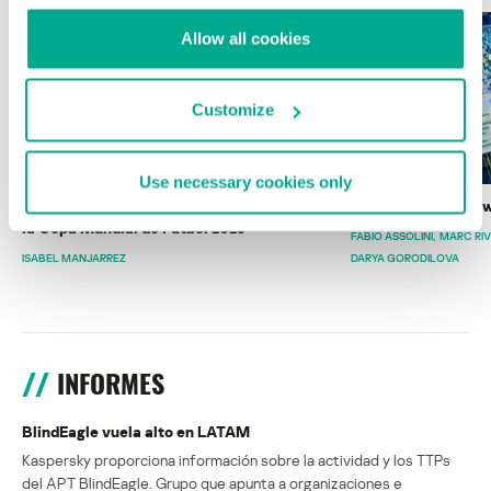
Allow all cookies
Customize
Use necessary cookies only
Wardriving en México: preparativos para
Estado del ransomw
la Copa Mundial de Fútbol 2026
FABIO ASSOLINI
MARC RI
ISABEL MANJARREZ
DARYA GORODILOVA
INFORMES
BlindEagle vuela alto en LATAM
Kaspersky proporciona información sobre la actividad y los TTPs
del APT BlindEagle. Grupo que apunta a organizaciones e