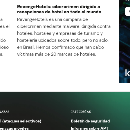
RevengeHotels: cibercrimen dirigido a
recepciones de hotel en todo el mundo
la
RevengeHotels es una campaña de
es el
cibercrimen mediante malware, dirigida contra
e
hoteles, hostales y empresas de turismo y
ido
hostelería ubicados sobre todo, pero no solo,
cioso
en Brasil. Hemos confirmado que han caído
s.
víctimas más de 20 marcas de hoteles.
NAZAS
CATEGORÍAS
 (ataques selectivos)
Boletín de seguridad
nazas móviles
Informes sobre APT