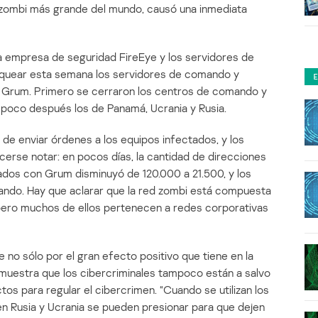
d zombi más grande del mundo, causó una inmediata
la empresa de seguridad FireEye y los servidores de
bloquear esta semana los servidores de comando y
i Grum. Primero se cerraron los centros de comando y
 poco después los de Panamá, Ucrania y Rusia.
ad de enviar órdenes a los equipos infectados, y los
erse notar: en pocos días, la cantidad de direcciones
dos con Grum disminuyó de 120.000 a 21.500, y los
jando. Hay que aclarar que la red zombi está compuesta
pero muchos de ellos pertenecen a redes corporativas
 no sólo por el gran efecto positivo que tiene en la
emuestra que los cibercriminales tampoco están a salvo
os para regular el cibercrimen. “Cuando se utilizan los
en Rusia y Ucrania se pueden presionar para que dejen