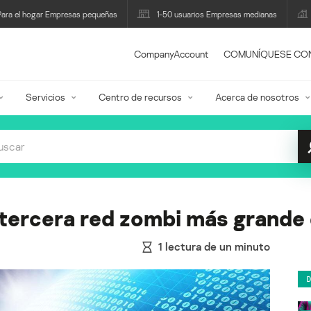
Para el hogar Empresas pequeñas
1-50 usuarios Empresas medianas
CompanyAccount
COMUNÍQUESE CO
Servicios
Centro de recursos
Acerca de nosotros
a tercera red zombi más grande
1
lectura de un minuto