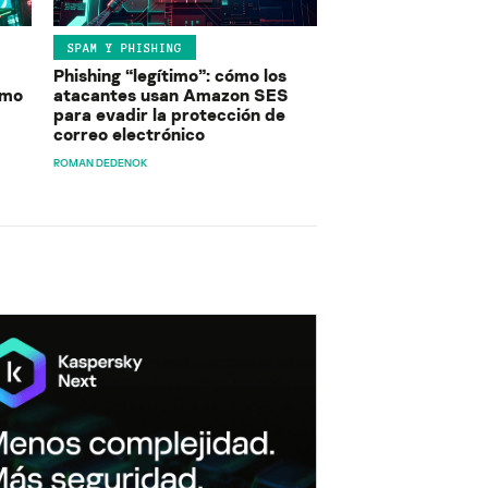
SPAM Y PHISHING
Phishing “legítimo”: cómo los
ómo
atacantes usan Amazon SES
para evadir la protección de
correo electrónico
ROMAN DEDENOK