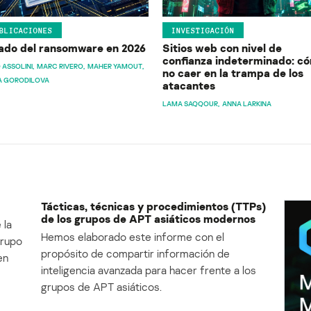
BLICACIONES
INVESTIGACIÓN
ado del ransomware en 2026
Sitios web con nivel de
confianza indeterminado: c
 ASSOLINI
MARC RIVERO
MAHER YAMOUT
no caer en la trampa de los
A GORODILOVA
atacantes
LAMA SAQQOUR
ANNA LARKINA
Tácticas, técnicas y procedimientos (TTPs)
de los grupos de APT asiáticos modernos
 la
Hemos elaborado este informe con el
Grupo
propósito de compartir información de
en
inteligencia avanzada para hacer frente a los
grupos de APT asiáticos.