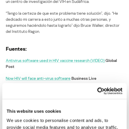
un centro de investigación del VIH en Sudáfrica.
“Tengo la certeza de que este problema tiene solución”, dijo. “He
dedicado mi carrera a esto junto a muchas otras personas, y
seguiremos haciéndolo hasta lograrlo” dijo Bruce Walker, director
del Instituto Ragon.
Fuentes:
Antivirus software used in HIV vaccine research (VIDEO)
Global
Post
Now HIV will face anti-virus software
Business Live
A spam filter for HIV is in the works
Sydney Morning Herald
Expertos en seguridad informática ayudan a
This website uses cookies
desarrollar un programa para combatir el
sida
We use cookies to personalise content and ads, to
provide social media features and to analyse our traffic.