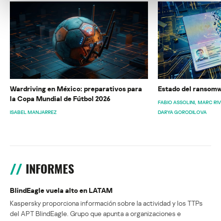
Wardriving en México: preparativos para
Estado del ransomw
la Copa Mundial de Fútbol 2026
FABIO ASSOLINI
MARC RI
ISABEL MANJARREZ
DARYA GORODILOVA
INFORMES
BlindEagle vuela alto en LATAM
Kaspersky proporciona información sobre la actividad y los TTPs
del APT BlindEagle. Grupo que apunta a organizaciones e