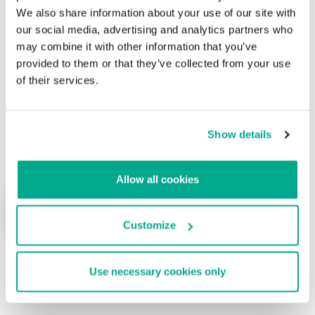
Su dirección de correo electrónico no será publicada.
Los
We also share information about your use of our site with
campos obligatorios están marcados con
*
our social media, advertising and analytics partners who
may combine it with other information that you’ve
provided to them or that they’ve collected from your use
of their services.
Show details
Nombre
*
Correo electrónico
*
Allow all cookies
Customize
Use necessary cookies only
ÚLTIMAS PUBLICACIONES