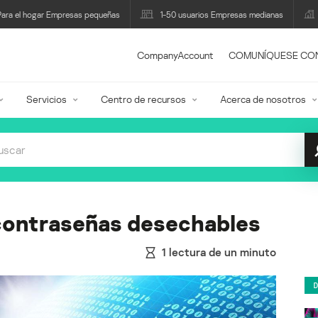
Para el hogar Empresas pequeñas
1-50 usuarios Empresas medianas
CompanyAccount
COMUNÍQUESE CO
Servicios
Centro de recursos
Acerca de nosotros
contraseñas desechables
1
lectura de un minuto