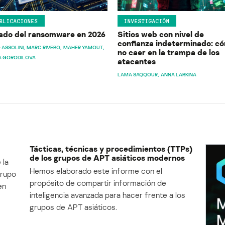
BLICACIONES
INVESTIGACIÓN
ado del ransomware en 2026
Sitios web con nivel de
confianza indeterminado: c
 ASSOLINI
MARC RIVERO
MAHER YAMOUT
no caer en la trampa de los
A GORODILOVA
atacantes
LAMA SAQQOUR
ANNA LARKINA
Tácticas, técnicas y procedimientos (TTPs)
de los grupos de APT asiáticos modernos
 la
Hemos elaborado este informe con el
Grupo
propósito de compartir información de
en
inteligencia avanzada para hacer frente a los
grupos de APT asiáticos.