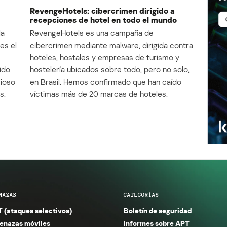
RevengeHotels: cibercrimen dirigido a
recepciones de hotel en todo el mundo
la
RevengeHotels es una campaña de
es el
cibercrimen mediante malware, dirigida contra
e
hoteles, hostales y empresas de turismo y
ido
hostelería ubicados sobre todo, pero no solo,
cioso
en Brasil. Hemos confirmado que han caído
s.
víctimas más de 20 marcas de hoteles.
NAZAS
CATEGORÍAS
 (ataques selectivos)
Boletín de seguridad
nazas móviles
Informes sobre APT