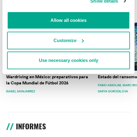
Show details
ÚLTIMAS PUBLICACIONES
Allow all cookies
Customize
Use necessary cookies only
Wardriving en México: preparativos para
Estado del ransomw
la Copa Mundial de Fútbol 2026
FABIO ASSOLINI
MARC RI
ISABEL MANJARREZ
DARYA GORODILOVA
INFORMES