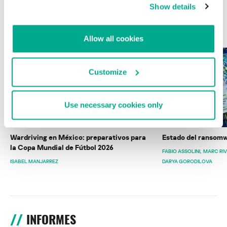
Show details
ÚLTIMAS PUBLICACIONES
Allow all cookies
Customize
Use necessary cookies only
Wardriving en México: preparativos para
Estado del ransomw
la Copa Mundial de Fútbol 2026
FABIO ASSOLINI
MARC RI
ISABEL MANJARREZ
DARYA GORODILOVA
INFORMES