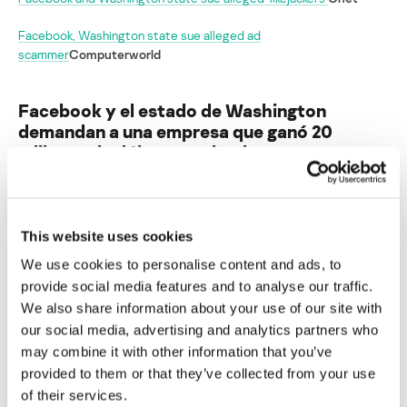
Facebook, Washington state sue alleged ad
scammer
Computerworld
Facebook y el estado de Washington
demandan a una empresa que ganó 20
millones de dólares enviando spam
Su dirección de correo electrónico no será publicada.
Los
campos obligatorios están marcados con
*
This website uses cookies
We use cookies to personalise content and ads, to
provide social media features and to analyse our traffic.
We also share information about your use of our site with
our social media, advertising and analytics partners who
Nombre
*
Correo electrónico
*
may combine it with other information that you’ve
provided to them or that they’ve collected from your use
of their services.