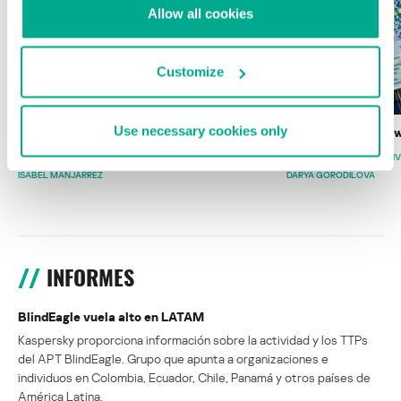
Allow all cookies
Customize
Use necessary cookies only
Wardriving en México: preparativos para
Estado del ransomw
la Copa Mundial de Fútbol 2026
FABIO ASSOLINI
MARC RI
ISABEL MANJARREZ
DARYA GORODILOVA
INFORMES
BlindEagle vuela alto en LATAM
Kaspersky proporciona información sobre la actividad y los TTPs
del APT BlindEagle. Grupo que apunta a organizaciones e
individuos en Colombia, Ecuador, Chile, Panamá y otros países de
América Latina.