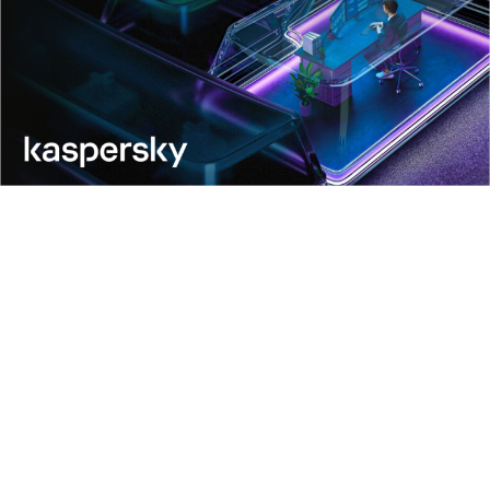
Amenazas
Categorías
Archivo
Etiquetas
Estadísticas
Enciclopedia
Descripciones
KSB 2025