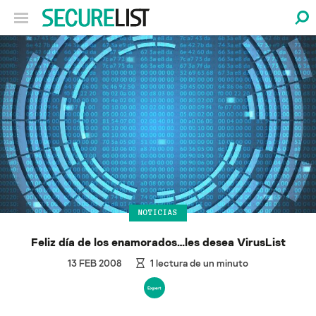
NOTICIAS
Feliz día de los enamorados…les desea VirusList
13 FEB 2008
1
lectura de un minuto