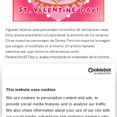
Algunas tarjetas usan personajes conocidos de caricaturas rusas
(http://www.smeshariki.ru/) para llamar la atención de los usuarios.
Otras muestran personajes de Disney. Pero sin importar la imagen
que tengan, el resultado es el mismo: Un archivo llamado
valentine.exe, que nosotros detectamos como
Packed.Win32.Tibs.ic, acaba infectando el ordenador de la víctima.
Lo interesante es que estas postales son dinámicas, por ejemplo,
pueden cambiar de imagen cada vez que se carga la página de la
postal. Esto significa que alguien está controlando las máquinas
infectadas (que son parte de la red robot que alberga las tarjetas)
y asegurándose de que su truco convenza al usuario.
This website uses cookies
We use cookies to personalise content and ads, to
A veces estos sitios no están disponibles debido a la cantidad de
provide social media features and to analyse our traffic.
gente que los visita. Pero algunos usuarios se refugian en su
We also share information about your use of our site with
paciencia y perseverancia y, al fin, logran abrir la tarjeta, que viene
our social media, advertising and analytics partners who
acompañada de un programa nocivo. Nuestras estadísticas