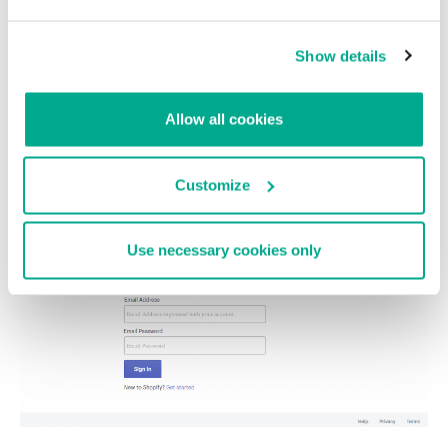
Show details
Allow all cookies
Página de phishing camuflada como tienda en línea
Customize
Use necessary cookies only