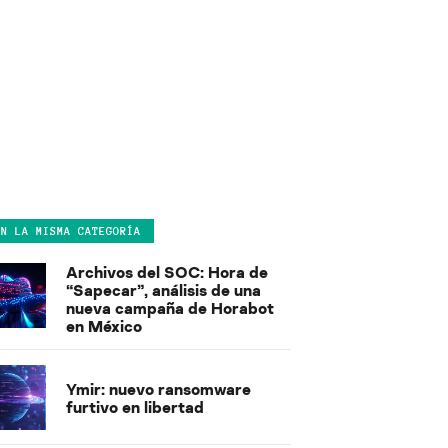
EN LA MISMA CATEGORÍA
Archivos del SOC: Hora de
“Sapecar”, análisis de una
nueva campaña de Horabot
en México
Ymir: nuevo ransomware
furtivo en libertad