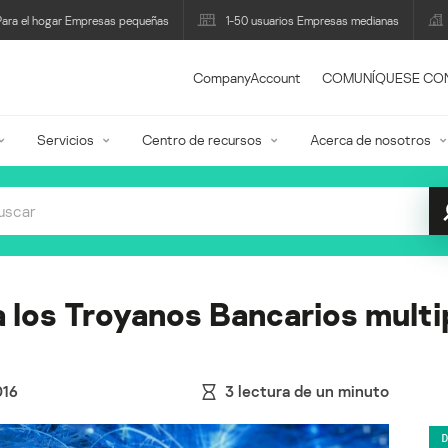
Para el hogar Empresas pequeñas
1-50 usuarios Empresas medianas
CompanyAccount
COMUNÍQUESE CO
Servicios
Centro de recursos
Acerca de nosotros
a los Troyanos Bancarios mult
016
3
lectura de un minuto