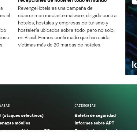
la
RevengeHotels es una campaña de
es el
cibercrimen mediante malware, dirigida contra
e
hoteles, hostales y empresas de turismo y
ido
hostelería ubicados sobre todo, pero no solo,
cioso
en Brasil. Hemos confirmado que han caído
s.
víctimas más de 20 marcas de hoteles.
NAZAS
CATEGORÍAS
 (ataques selectivos)
Boletín de seguridad
nazas móviles
Informes sobre APT
ware para Unix y macOS
Descripciones de malware