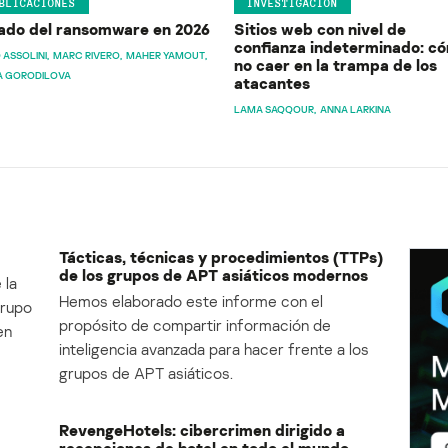
BLICACIONES
INVESTIGACIÓN
ado del ransomware en 2026
Sitios web con nivel de
confianza indeterminado: c
 ASSOLINI
MARC RIVERO
MAHER YAMOUT
no caer en la trampa de los
A GORODILOVA
atacantes
LAMA SAQQOUR
ANNA LARKINA
Tácticas, técnicas y procedimientos (TTPs)
de los grupos de APT asiáticos modernos
 la
Hemos elaborado este informe con el
Grupo
propósito de compartir información de
en
inteligencia avanzada para hacer frente a los
grupos de APT asiáticos.
RevengeHotels: cibercrimen dirigido a
recepciones de hotel en todo el mundo