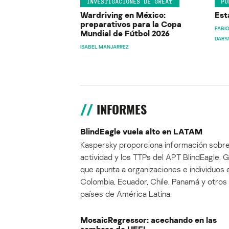
INVESTIGACIONES DE GREAT
PU
Wardriving en México:
Est
preparativos para la Copa
FABIO
Mundial de Fútbol 2026
DARY
ISABEL MANJARREZ
INFORMES
BlindEagle vuela alto en LATAM
Kaspersky proporciona información sobre
actividad y los TTPs del APT BlindEagle. 
que apunta a organizaciones e individuos 
Colombia, Ecuador, Chile, Panamá y otros
países de América Latina.
MosaicRegressor: acechando en las
sombras de UEFI