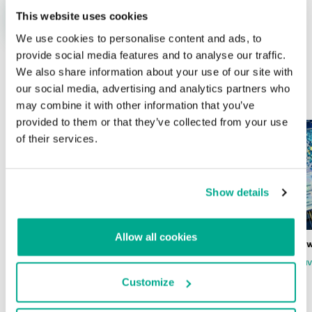
This website uses cookies
We use cookies to personalise content and ads, to
provide social media features and to analyse our traffic.
We also share information about your use of our site with
our social media, advertising and analytics partners who
ÚLTIMAS PUBLICACIONES
may combine it with other information that you’ve
provided to them or that they’ve collected from your use
of their services.
Show details
Allow all cookies
Wardriving en México: preparativos para
Estado del ransomw
la Copa Mundial de Fútbol 2026
FABIO ASSOLINI
MARC RI
ISABEL MANJARREZ
DARYA GORODILOVA
Customize