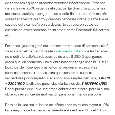
de todos los equipos atacados terminan infectándose. Esto nos
da la cifra de 3.300 usuarios afectados. En Brasil, los programas
maliciosos suelen propagarse con el solo fin de robar información
sobre tarjetas de crédito y cuentas bancarias online, y este fue el
caso de esta campaña en particular. No se robaron datos de
cuentas de otros recursos de Internet, como Facebook, IM, correo,
etc.
Entonces, ¿cuánto ganó este delincuente en ese día en particular?
Veamos: en el mercado brasileño,
el precio unitario
de las tarjetas
de crédito brasileñas robadas, es de unos 8 USD. Supongamos
ahora que, en promedio ,una cuenta bancaria tenga unos 500 USD.
Los ciberdelincuentes brasileños no venden el acceso a las
cuentas bancarias robadas, sino que usan estas cuentas,
vaciándolas por completo. Haciendo unos simples cálculos,
3305*8
+ 3305*500
, la cifra de ganancias diarias nos da ¡
$ 1678940 USD
!
Por supuesto que lleva un tiempo cobrar este dinero, pero la suma
obtenida es suficiente motivación para poner manos a la obra.
Pero en la vida real el índice de infecciones es mucho mayor al 10%.
En la mayoría de los casos fácilmente está entre el 50 y el 60 por