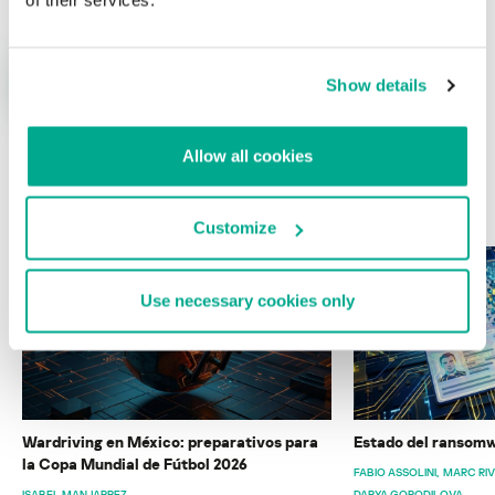
Show details
Allow all cookies
ÚLTIMAS PUBLICACIONES
Customize
Use necessary cookies only
Wardriving en México: preparativos para
Estado del ransomw
la Copa Mundial de Fútbol 2026
FABIO ASSOLINI
MARC RI
ISABEL MANJARREZ
DARYA GORODILOVA