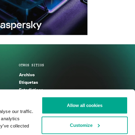
OTROS SITIOS
Archivo
Etiquetas
Estadísticas
Enciclopedia
Descripciones
Allow all cookies
yse our traffic.
g
KSB 2025
 analytics
Customize
y’ve collected