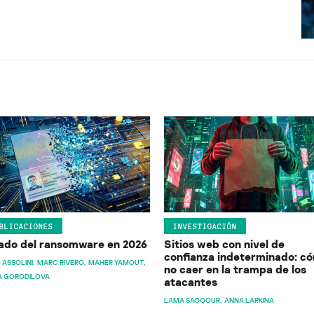
BLICACIONES
INVESTIGACIÓN
ado del ransomware en 2026
Sitios web con nivel de
confianza indeterminado: c
 ASSOLINI
MARC RIVERO
MAHER YAMOUT
no caer en la trampa de los
A GORODILOVA
atacantes
LAMA SAQQOUR
ANNA LARKINA