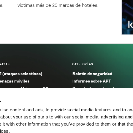
s.
víctimas más de 20 marcas de hoteles.
NAZAS
CATEGORÍAS
 (ataques selectivos)
Boletín de seguridad
nazas móviles
Informes sobre APT
ware para Unix y macOS
Descripciones de malware
ware para Windows
Investigación
s
orno seguro (IoT)
Informes sobre malware
ise content and ads, to provide social media features and to anal
nazas financieras
Informes sobre spam y phishin
about your use of our site with our social media, advertising and
nazas industriales
Publicaciones
t with other information that you’ve provided to them or that the
m y phishing
Incidentes
ices.