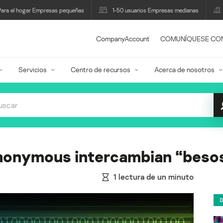
Para el hogar Empresas pequeñas
1-50 usuarios Empresas medianas
CompanyAccount
COMUNÍQUESE CO
Servicios
Centro de recursos
Acerca de nosotros
onymous intercambian “besos
1
lectura de un minuto