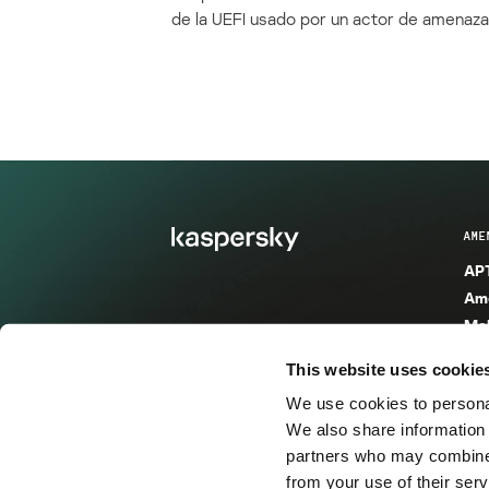
de la UEFI usado por un actor de amenaza
AME
APT
Ame
Mal
Mal
This website uses cookie
Ent
We use cookies to personal
Ame
We also share information 
Ame
partners who may combine i
Spa
from your use of their serv