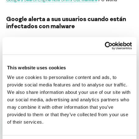
Google alerta a sus usuarios cuando están
infectados con malware
Su dirección de correo electrónico no será publicada.
Los
campos obligatorios están marcados con
*
This website uses cookies
We use cookies to personalise content and ads, to
provide social media features and to analyse our traffic.
We also share information about your use of our site with
Nombre
*
Correo electrónico
*
our social media, advertising and analytics partners who
may combine it with other information that you’ve
provided to them or that they’ve collected from your use
of their services.