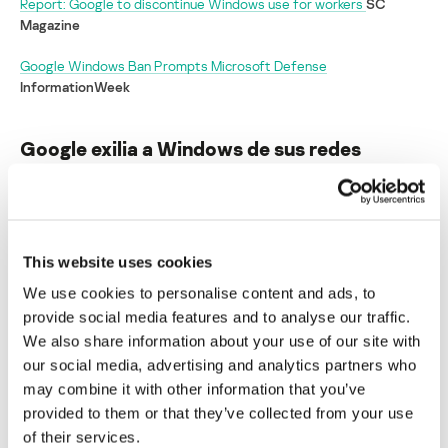
Report: Google to discontinue Windows use for workers
SC
Magazine
Google Windows Ban Prompts Microsoft Defense
InformationWeek
Google exilia a Windows de sus redes
corporativas
Su dirección de correo electrónico no será publicada.
Los
campos obligatorios están marcados con
*
This website uses cookies
We use cookies to personalise content and ads, to
provide social media features and to analyse our traffic.
We also share information about your use of our site with
our social media, advertising and analytics partners who
may combine it with other information that you’ve
Nombre
*
Correo electrónico
*
provided to them or that they’ve collected from your use
of their services.