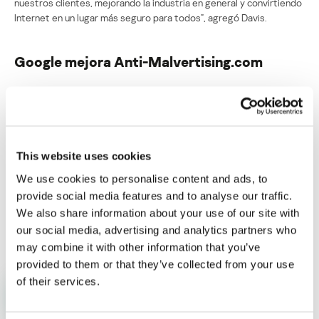
nuestros clientes, mejorando la industria en general y convirtiendo
Internet en un lugar más seguro para todos”, agregó Davis.
Google mejora Anti-Malvertising.com
Su dirección de correo electrónico no será publicada.
Los
campos obligatorios están marcados con
*
This website uses cookies
We use cookies to personalise content and ads, to
provide social media features and to analyse our traffic.
We also share information about your use of our site with
Nombre
*
Correo electrónico
*
our social media, advertising and analytics partners who
may combine it with other information that you’ve
provided to them or that they’ve collected from your use
of their services.