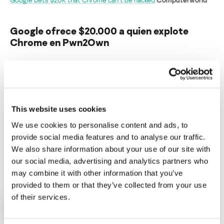
Google ofrece $20.000 a quien explote
Chrome en Pwn2Own
Su dirección de correo electrónico no será publicada.
Los
campos obligatorios están marcados con
*
This website uses cookies
We use cookies to personalise content and ads, to
provide social media features and to analyse our traffic.
We also share information about your use of our site with
Nombre
*
Correo electrónico
*
our social media, advertising and analytics partners who
may combine it with other information that you’ve
provided to them or that they’ve collected from your use
of their services.