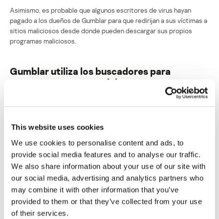
Asimismo, es probable que algunos escritores de virus hayan
pagado a los dueños de Gumblar para que redirijan a sus víctimas a
sitios maliciosos desde donde pueden descargar sus propios
programas maliciosos.
Gumblar utiliza los buscadores para
propagarse exponencialmente
Su dirección de correo electrónico no será publicada.
Los
campos obligatorios están marcados con
*
This website uses cookies
We use cookies to personalise content and ads, to
provide social media features and to analyse our traffic.
We also share information about your use of our site with
our social media, advertising and analytics partners who
Nombre
*
Correo electrónico
*
may combine it with other information that you’ve
provided to them or that they’ve collected from your use
of their services.