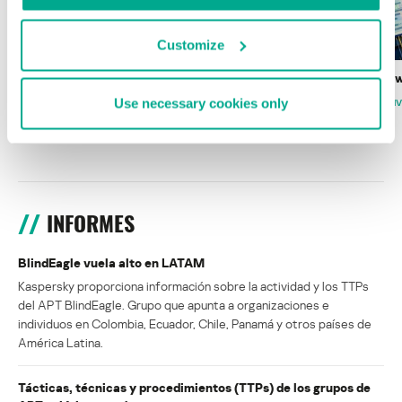
Customize
Wardriving en México: preparativos para
Estado del ransomw
la Copa Mundial de Fútbol 2026
Use necessary cookies only
FABIO ASSOLINI
MARC RI
ISABEL MANJARREZ
DARYA GORODILOVA
INFORMES
BlindEagle vuela alto en LATAM
Kaspersky proporciona información sobre la actividad y los TTPs
del APT BlindEagle. Grupo que apunta a organizaciones e
individuos en Colombia, Ecuador, Chile, Panamá y otros países de
América Latina.
Tácticas, técnicas y procedimientos (TTPs) de los grupos de