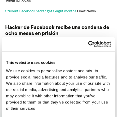
Telegraph.co.uk
Student Facebook hacker gets eight months
Cnet News
Hacker de Facebook recibe una condena de
ocho meses en prisión
Su dirección de correo electrónico no será publicada.
Los campos obligatorios están marcados con
*
This website uses cookies
We use cookies to personalise content and ads, to
provide social media features and to analyse our traffic.
We also share information about your use of our site with
our social media, advertising and analytics partners who
Nombre
*
Correo electrónico
*
may combine it with other information that you’ve
provided to them or that they’ve collected from your use
of their services.