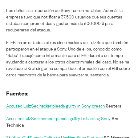
Los daños a la reputación de Sony fueron notables. Además la
empresa tuvo que notificar a 37.500 usuarios que sus cuentas
estaban comprometidas y gastar más de 600.000 $ para
recuperarse del ataque.
El FBI ha arrestado a otros cinco hackers de LulzSec que también
participaron en el ataque a Sony. Uno de ellos, conocido como
“Sabu”, trabajó como informante para el FBI durante un tiempo,
ayudando a capturar a los otros cibercriminales del caso. No se ha
revelado si Kretsinger ha compartido información con el FBI sobre
otros miembros de la banda para suavizar su sentencia.
Fuentes:
Accused LulzSec hacker pleads guilty in Sony breach
Reuters
Accused LulzSec member pleads guilty to hacking Sony
Ars
Technica
23-Year-Old Pleads Guilty to Hacking Sony Pictures
PC Magazine