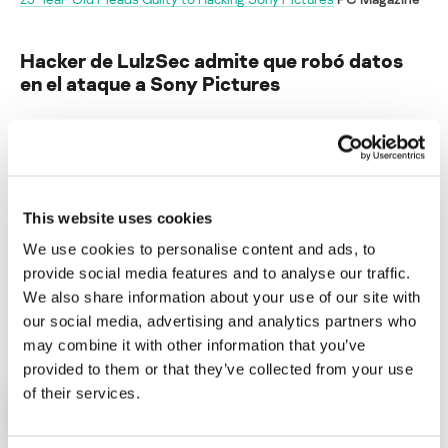
Hacker de LulzSec admite que robó datos
en el ataque a Sony Pictures
Su dirección de correo electrónico no será publicada.
Los
campos obligatorios están marcados con
*
This website uses cookies
We use cookies to personalise content and ads, to
provide social media features and to analyse our traffic.
We also share information about your use of our site with
Nombre
*
Correo electrónico
*
our social media, advertising and analytics partners who
may combine it with other information that you’ve
provided to them or that they’ve collected from your use
of their services.