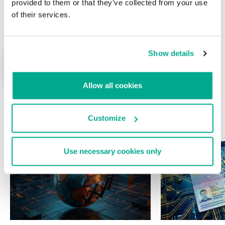
provided to them or that they’ve collected from your use
Nombre
*
Correo electrónico
*
of their services.
Show details
Allow all cookies
Customize
ÚLTIMAS PUBLICACIONES
Use necessary cookies only