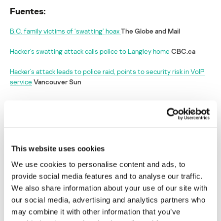
Fuentes:
B.C. family victims of ‘swatting’ hoax
The Globe and Mail
Hacker’s swatting attack calls police to Langley home
CBC.ca
Hacker’s attack leads to police raid, points to security risk in VoIP
service
Vancouver Sun
Hacker envía a un equipo SWAT a casa de
una familia canadiense
Su dirección de correo electrónico no será publicada.
Los
This website uses cookies
campos obligatorios están marcados con
*
We use cookies to personalise content and ads, to
provide social media features and to analyse our traffic.
We also share information about your use of our site with
our social media, advertising and analytics partners who
may combine it with other information that you’ve