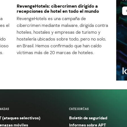
RevengeHotels: cibercrimen dirigido a
recepciones de hotel en todo el mundo
la
RevengeHotels es una campaña de
es el
cibercrimen mediante malware, dirigida contra
e
hoteles, hostales y empresas de turismo y
ido
hostelería ubicados sobre todo, pero no solo,
cioso
en Brasil. Hemos confirmado que han caído
s.
víctimas más de 20 marcas de hoteles.
NAZAS
CATEGORÍAS
 (ataques selectivos)
Boletín de seguridad
nazas móviles
Informes sobre APT