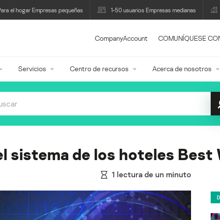
Para el hogar Empresas pequeñas
1-50 usuarios Empresas medianas
CompanyAccount
COMUNÍQUESE CO
Servicios
Centro de recursos
Acerca de nosotros
el sistema de los hoteles Best
1
lectura de un minuto