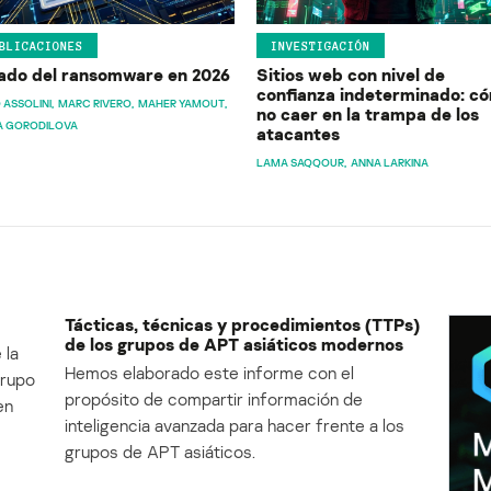
BLICACIONES
INVESTIGACIÓN
ado del ransomware en 2026
Sitios web con nivel de
confianza indeterminado: c
 ASSOLINI
MARC RIVERO
MAHER YAMOUT
no caer en la trampa de los
A GORODILOVA
atacantes
LAMA SAQQOUR
ANNA LARKINA
Tácticas, técnicas y procedimientos (TTPs)
de los grupos de APT asiáticos modernos
 la
Hemos elaborado este informe con el
Grupo
propósito de compartir información de
en
inteligencia avanzada para hacer frente a los
grupos de APT asiáticos.