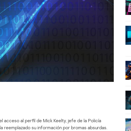
l acceso al perfil de Mick Keelty, jefe de la Policía
bía reemplazado su información por bromas absurdas.