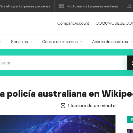
Para el hogar Empresas pequeñas
1-50 usuarios Empresas medianas
CompanyAccount
COMUNÍQUESE CO
Servicios
Centro de recursos
Acerca de nosotros
a policía australiana en Wikipe
1
lectura de un minuto