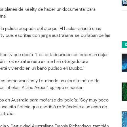
 los planes de Keelty de hacer un documental para
ana.
 la policía después del ataque. El hacker añadió unas
ty que, escritas con jerga australiana, se burlaban de las
e Keelty que decía: “Los estadounidenses deberían dejar
án. Los extraterrestres me han otorgado una
 está viviendo en un baño público en Dubbo.”
stas homosexuales y formando un ejército aéreo de
os infieles, Allahu Akbar.”, agregó el hacker.
s en Australia para mofarse del policía: “Soy muy poco
 una cita ficticia que escribió refiriéndose a un caso de
tralia.
encia y Seguridad Australiana Dennis Richardson, también