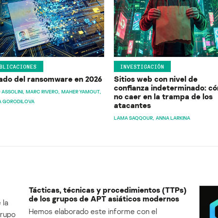
BLICACIONES
INVESTIGACIÓN
ado del ransomware en 2026
Sitios web con nivel de
confianza indeterminado: c
 ASSOLINI
MARC RIVERO
MAHER YAMOUT
no caer en la trampa de los
A GORODILOVA
atacantes
LAMA SAQQOUR
ANNA LARKINA
Tácticas, técnicas y procedimientos (TTPs)
de los grupos de APT asiáticos modernos
 la
Hemos elaborado este informe con el
Grupo