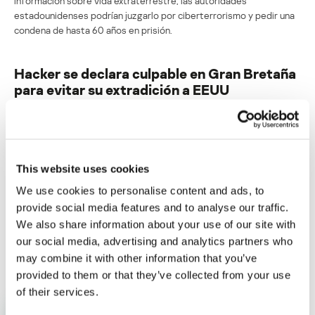
información sobre vida extraterrestre, las autoridades
estadounidenses podrían juzgarlo por ciberterrorismo y pedir una
condena de hasta 60 años en prisión.
Hacker se declara culpable en Gran Bretaña
para evitar su extradición a EEUU
Su dirección de correo electrónico no será publicada.
Los
campos obligatorios están marcados con
*
This website uses cookies
We use cookies to personalise content and ads, to
provide social media features and to analyse our traffic.
We also share information about your use of our site with
our social media, advertising and analytics partners who
Nombre
*
Correo electrónico
*
may combine it with other information that you’ve
provided to them or that they’ve collected from your use
of their services.