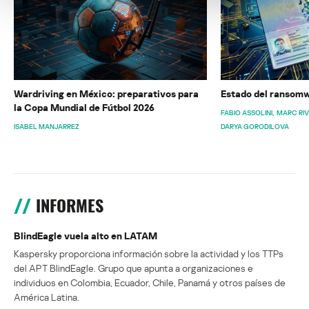
Wardriving en México: preparativos para
Estado del ransomw
la Copa Mundial de Fútbol 2026
FABIO ASSOLINI
MARC RI
ISABEL MANJARREZ
DARYA GORODILOVA
INFORMES
BlindEagle vuela alto en LATAM
Kaspersky proporciona información sobre la actividad y los TTPs
del APT BlindEagle. Grupo que apunta a organizaciones e
individuos en Colombia, Ecuador, Chile, Panamá y otros países de
América Latina.