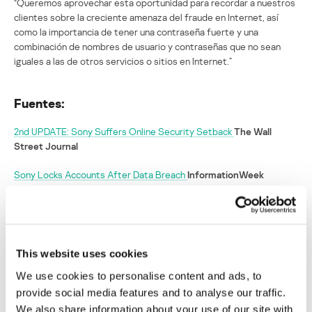
“Queremos aprovechar esta oportunidad para recordar a nuestros
clientes sobre la creciente amenaza del fraude en Internet, así
como la importancia de tener una contraseña fuerte y una
combinación de nombres de usuario y contraseñas que no sean
iguales a las de otros servicios o sitios en Internet.”
Fuentes:
2nd UPDATE: Sony Suffers Online Security Setback
The Wall
Street Journal
Sony Locks Accounts After Data Breach
InformationWeek
Again? Sony’s PlayStation Network hit with another attack
CNN
Hackers comprometen cuentas de
This website uses cookies
PlayStation Network… otra vez
We use cookies to personalise content and ads, to
Su dirección de correo electrónico no será publicada.
Los
provide social media features and to analyse our traffic.
campos obligatorios están marcados con
*
We also share information about your use of our site with