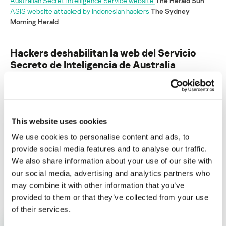
Australian Secret Intelligence Service website
The Herald Sun
ASIS website attacked by Indonesian hackers
The Sydney
Morning Herald
Hackers deshabilitan la web del Servicio
Secreto de Inteligencia de Australia
Su dirección de correo electrónico no será publicada.
Los
campos obligatorios están marcados con
*
This website uses cookies
We use cookies to personalise content and ads, to
provide social media features and to analyse our traffic.
We also share information about your use of our site with
our social media, advertising and analytics partners who
Nombre
*
Correo electrónico
*
may combine it with other information that you’ve
provided to them or that they’ve collected from your use
of their services.