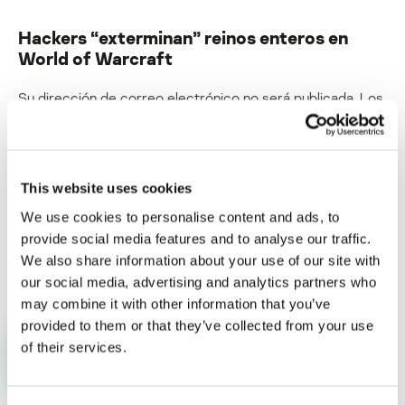
Hackers “exterminan” reinos enteros en
World of Warcraft
Su dirección de correo electrónico no será publicada.
Los
campos obligatorios están marcados con
*
This website uses cookies
We use cookies to personalise content and ads, to
provide social media features and to analyse our traffic.
Nombre
*
Correo electrónico
*
We also share information about your use of our site with
our social media, advertising and analytics partners who
may combine it with other information that you’ve
provided to them or that they’ve collected from your use
of their services.