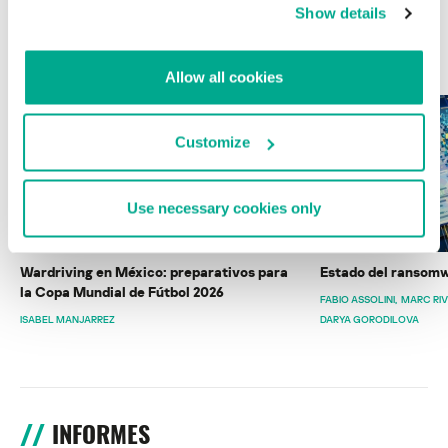
Show details
ÚLTIMAS PUBLICACIONES
Allow all cookies
Customize
Use necessary cookies only
Wardriving en México: preparativos para
Estado del ransomw
la Copa Mundial de Fútbol 2026
FABIO ASSOLINI
MARC RI
ISABEL MANJARREZ
DARYA GORODILOVA
INFORMES