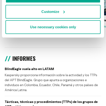
Customize
Wardriving en México: preparativos para
Estado del ransomw
la Copa Mundial de Fútbol 2026
Use necessary cookies only
FABIO ASSOLINI
MARC RI
ISABEL MANJARREZ
DARYA GORODILOVA
INFORMES
BlindEagle vuela alto en LATAM
Kaspersky proporciona información sobre la actividad y los TTPs
del APT BlindEagle. Grupo que apunta a organizaciones e
individuos en Colombia, Ecuador, Chile, Panamá y otros países de
América Latina.
Tácticas, técnicas y procedimientos (TTPs) de los grupos de