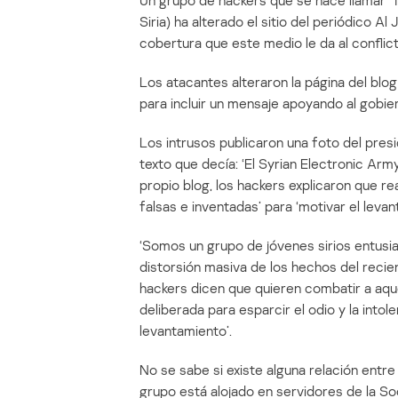
Un grupo de hackers que se hace llamar ‘T
Siria) ha alterado el sitio del periódico 
cobertura que este medio le da al conflict
Los atacantes alteraron la página del blog 
para incluir un mensaje apoyando al gobie
Los intrusos publicaron una foto del pres
texto que decía: ‘El Syrian Electronic Ar
propio blog, los hackers explicaron que re
falsas e inventadas’ para ‘motivar el levan
‘Somos un grupo de jóvenes sirios entus
distorsión masiva de los hechos del recien
hackers dicen que quieren combatir a aqu
deliberada para esparcir el odio y la intol
levantamiento’.
No se sabe si existe alguna relación entre 
grupo está alojado en servidores de la S