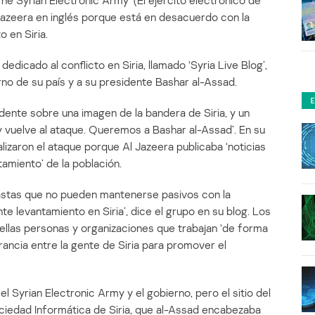
he Syrian Electronic Army’ (El ejército electrónico de
Al Jazeera en inglés porque está en desacuerdo con la
o en Siria.
dedicado al conflicto en Siria, llamado ‘Syria Live Blog’,
rno de su país y a su presidente Bashar al-Assad.
idente sobre una imagen de la bandera de Siria, y un
my vuelve al ataque. Queremos a Bashar al-Assad’. En su
alizaron el ataque porque Al Jazeera publicaba ‘noticias
tamiento’ de la población.
iastas que no pueden mantenerse pasivos con la
te levantamiento en Siria’, dice el grupo en su blog. Los
ellas personas y organizaciones que trabajan ‘de forma
erancia entre la gente de Siria para promover el
el Syrian Electronic Army y el gobierno, pero el sitio del
ociedad Informática de Siria, que al-Assad encabezaba