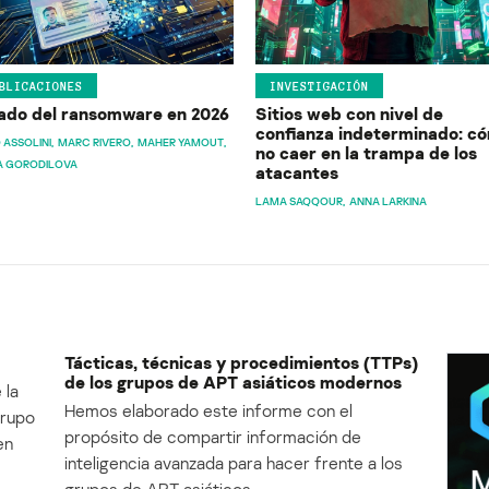
BLICACIONES
INVESTIGACIÓN
ado del ransomware en 2026
Sitios web con nivel de
confianza indeterminado: c
 ASSOLINI
MARC RIVERO
MAHER YAMOUT
no caer en la trampa de los
A GORODILOVA
atacantes
LAMA SAQQOUR
ANNA LARKINA
Tácticas, técnicas y procedimientos (TTPs)
de los grupos de APT asiáticos modernos
 la
Hemos elaborado este informe con el
Grupo
propósito de compartir información de
en
inteligencia avanzada para hacer frente a los