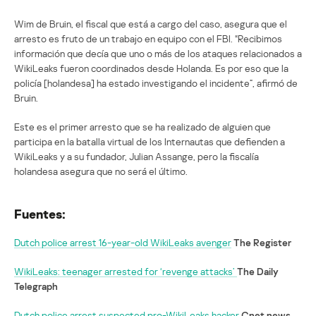
Wim de Bruin, el fiscal que está a cargo del caso, asegura que el
arresto es fruto de un trabajo en equipo con el FBI. “Recibimos
información que decía que uno o más de los ataques relacionados a
WikiLeaks fueron coordinados desde Holanda. Es por eso que la
policía [holandesa] ha estado investigando el incidente”, afirmó de
Bruin.
Este es el primer arresto que se ha realizado de alguien que
participa en la batalla virtual de los Internautas que defienden a
WikiLeaks y a su fundador, Julian Assange, pero la fiscalía
holandesa asegura que no será el último.
Fuentes:
Dutch police arrest 16-year-old WikiLeaks avenger
The Register
WikiLeaks: teenager arrested for ‘revenge attacks’
The Daily
Telegraph
Dutch police arrest suspected pro-WikiLeaks hacker
Cnet news