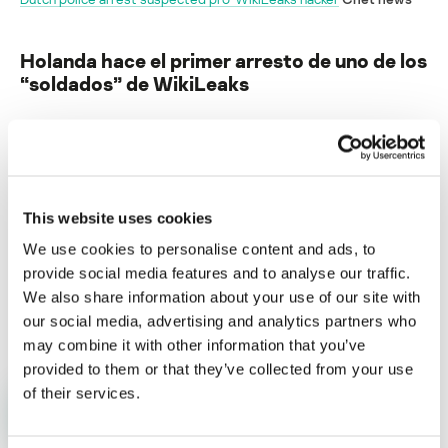
Holanda hace el primer arresto de uno de los
“soldados” de WikiLeaks
Su dirección de correo electrónico no será publicada.
Los
campos obligatorios están marcados con
*
This website uses cookies
We use cookies to personalise content and ads, to
provide social media features and to analyse our traffic.
We also share information about your use of our site with
Nombre
*
Correo electrónico
*
our social media, advertising and analytics partners who
may combine it with other information that you’ve
provided to them or that they’ve collected from your use
of their services.