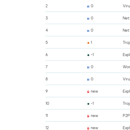
2
0
Vir
3
0
Net
4
0
Net
5
1
Tro
6
-1
Exp
7
0
Wor
8
0
Vir
9
new
Exp
10
-1
Tro
11
new
P2P
12
new
Exp