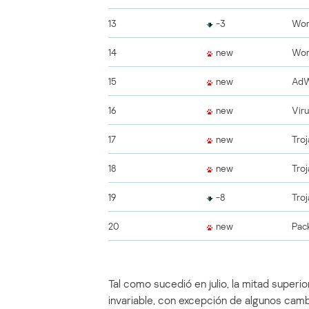
13
-3
Wor
14
new
Wor
15
new
AdW
16
new
Vir
17
new
Tro
18
new
Tro
19
-8
Tro
20
new
Pac
Tal como sucedió en julio, la mitad super
invariable, con excepción de algunos cam