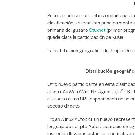
Resulta curioso que ambos exploits parala
clasificación, se localicen principalmente e
primaria del gusano
Stuxnet
(primer progra
queda clara la participación de Rusia.
La distribución geográfica de Trojan-Dropp
Distribución geográfi
Otro nuevo participante en esta clasificac
o
adwareAdWare.WinLNK.Agent.a (15
). Se
al usuario a una URL especificada en un e
acceso directo.
Trojan.Win32.Autoit.ci, un nuevo represen
lenguaje de scripts Autolt, apareció en ag
los recién llegados están los que incluye