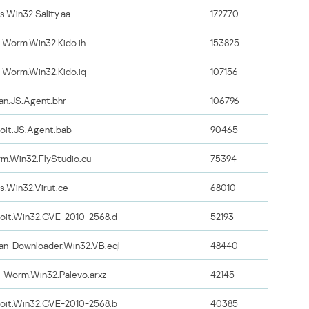
us.Win32.Sality.aa
172770
-Worm.Win32.Kido.ih
153825
-Worm.Win32.Kido.iq
107156
jan.JS.Agent.bhr
106796
loit.JS.Agent.bab
90465
m.Win32.FlyStudio.cu
75394
us.Win32.Virut.ce
68010
loit.Win32.CVE-2010-2568.d
52193
jan-Downloader.Win32.VB.eql
48440
-Worm.Win32.Palevo.arxz
42145
loit.Win32.CVE-2010-2568.b
40385