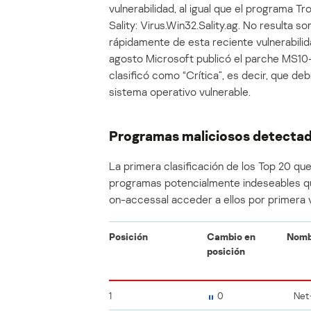
vulnerabilidad, al igual que el programa Tr
Sality: Virus.Win32.Sality.ag. No resulta
rápidamente de esta reciente vulnerabilid
agosto Microsoft publicó el parche MS10-0
clasificó como “Crítica”, es decir, que deb
sistema operativo vulnerable.
Programas maliciosos detectad
La primera clasificación de los Top 20 qu
programas potencialmente indeseables que
on-accessal acceder a ellos por primera 
Posición
Cambio en
Nomb
posición
1
0
Net