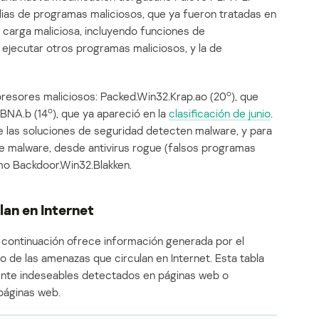
lias de programas maliciosos, que ya fueron tratadas en
 carga maliciosa, incluyendo funciones de
y ejecutar otros programas maliciosos, y la de
o
presores maliciosos: Packed.Win32.Krap.ao (20
), que
o
BNA.b (14
), que ya apareció en la
clasificación de junio
.
 las soluciones de seguridad detecten malware, y para
e malware, desde antivirus rogue (falsos programas
mo Backdoor.Win32.Blakken.
lan en Internet
 continuación ofrece información generada por el
o de las amenazas que circulan en Internet. Esta tabla
ente indeseables detectados en páginas web o
páginas web.