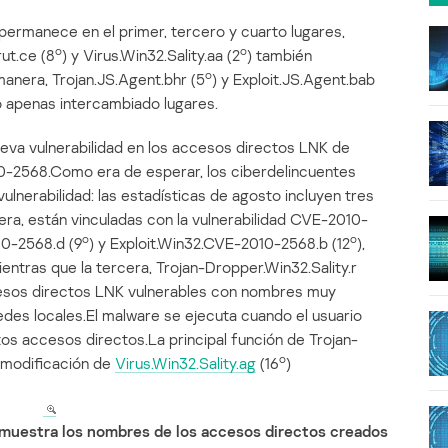
ermanece en el primer, tercero y cuarto lugares,
o
o
rut.ce (8
) y Virus.Win32.Sality.aa (2
) también
o
anera, Trojan.JS.Agent.bhr (5
) y Exploit.JS.Agent.bab
o apenas intercambiado lugares.
va vulnerabilidad en los accesos directos LNK de
-2568.Como era de esperar, los ciberdelincuentes
lnerabilidad: las estadísticas de agosto incluyen tres
ra, están vinculadas con la vulnerabilidad CVE-2010-
o
o
10-2568.d (9
) y Exploit.Win32.CVE-2010-2568.b (12
),
ientras que la tercera, Trojan-Dropper.Win32.Sality.r
cesos directos LNK vulnerables con nombres muy
redes locales.El malware se ejecuta cuando el usuario
os accesos directos.La principal función de Trojan-
o
a modificación de
Virus.Win32.Sality.ag
(16
)
r muestra los nombres de los accesos directos creados