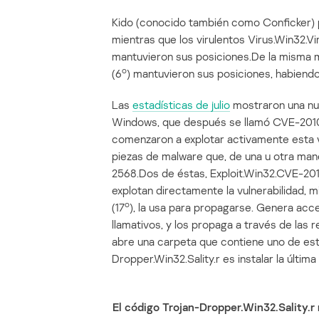
Kido (conocido también como Conficker) p
mientras que los virulentos Virus.Win32.Vi
mantuvieron sus posiciones.De la misma m
o
(6
) mantuvieron sus posiciones, habiend
Las
estadísticas de julio
mostraron una nue
Windows, que después se llamó CVE-2010
comenzaron a explotar activamente esta vu
piezas de malware que, de una u otra mane
2568.Dos de éstas, Exploit.Win32.CVE-20
explotan directamente la vulnerabilidad, m
o
(17
), la usa para propagarse. Genera ac
llamativos, y los propaga a través de las 
abre una carpeta que contiene uno de est
Dropper.Win32.Sality.r es instalar la últim
El código Trojan-Dropper.Win32.Sality.