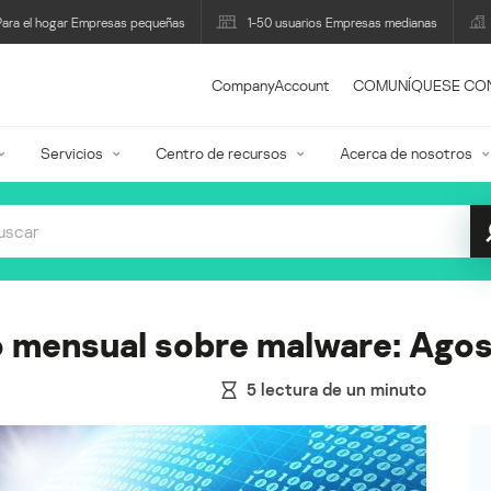
Para el hogar Empresas pequeñas
1-50 usuarios Empresas medianas
CompanyAccount
COMUNÍQUESE CO
Servicios
Centro de recursos
Acerca de nosotros
o mensual sobre malware: Ago
5
lectura de un minuto