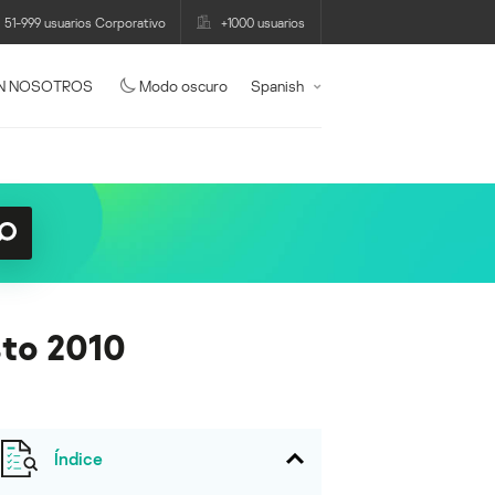
51-999 usuarios Corporativo
+1000 usuarios
N NOSOTROS
Modo oscuro
Spanish
sto 2010
Índice