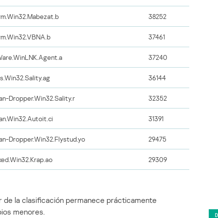
m.Win32.Mabezat.b
38252
m.Win32.VBNA.b
37461
are.WinLNK.Agent.a
37240
us.Win32.Sality.ag
36144
jan-Dropper.Win32.Sality.r
32352
jan.Win32.Autoit.ci
31391
jan-Dropper.Win32.Flystud.yo
29475
ked.Win32.Krap.ao
29309
ior de la clasificación permanece prácticamente
bios menores.