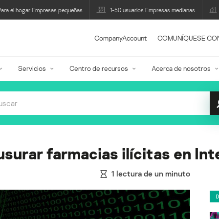
Para el hogar Empresas pequeñas
1-50 usuarios Empresas medianas
CompanyAccount
COMUNÍQUESE CO
Servicios
Centro de recursos
Acerca de nosotros
usurar farmacias ilícitas en In
1
lectura de un minuto