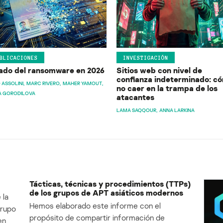
BLICACIONES
INVESTIGACIÓN
ado del ransomware en 2026
Sitios web con nivel de
confianza indeterminado: c
 ASSOLINI
MARC RIVERO
MAHER YAMOUT
no caer en la trampa de los
A GORODILOVA
atacantes
LAMA SAQQOUR
ANNA LARKINA
Tácticas, técnicas y procedimientos (TTPs)
de los grupos de APT asiáticos modernos
 la
Hemos elaborado este informe con el
Grupo
propósito de compartir información de
en