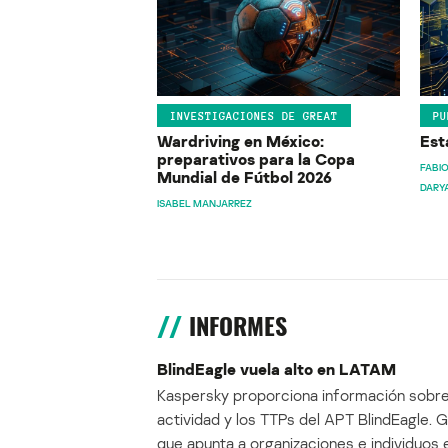
INVESTIGACIONES DE GREAT
PU
Wardriving en México:
Est
preparativos para la Copa
FABIO
Mundial de Fútbol 2026
DARY
ISABEL MANJARREZ
INFORMES
BlindEagle vuela alto en LATAM
Kaspersky proporciona información sobre
actividad y los TTPs del APT BlindEagle. 
que apunta a organizaciones e individuos 