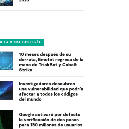
EN LA MISMA CATEGORÍA
10 meses después de su
derrota, Emotet regresa de la
mano de TrickBot y Cobalt
Strike
Investigadores descubren
una vulnerabilidad que podría
afectar a todos los códigos
del mundo
Google activará por defecto
la verificación de dos pasos
para 150 millones de usuarios