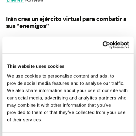
Irán crea un ejército virtual para combatir a
sus “enemigos”
Su dirección de correo electrónico no será publicada.
Los
campos obligatorios están marcados con
*
This website uses cookies
We use cookies to personalise content and ads, to
provide social media features and to analyse our traffic.
We also share information about your use of our site with
Nombre
*
Correo electrónico
*
our social media, advertising and analytics partners who
may combine it with other information that you’ve
provided to them or that they’ve collected from your use
of their services.