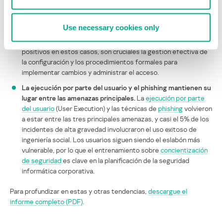
controles adecuados de configuración del sistema. Un gran
número de incidentes está relacionado con cambios no
Use necessary cookies only
autorizados, como agregar cuentas a grupos privilegiados o
debilitar configuraciones seguras. Para minimizar los falsos
positivos en estos casos, son cruciales la gestión efectiva de
la configuración y los procedimientos formales para
implementar cambios y administrar el acceso.
La ejecución por parte del usuario y el phishing mantienen su
lugar entre las amenazas principales.
La
ejecución por parte
del usuario
(User Execution) y las técnicas de
phishing
volvieron
a estar entre las tres principales amenazas, y casi el 5% de los
incidentes de alta gravedad involucraron el uso exitoso de
ingeniería social. Los usuarios siguen siendo el eslabón más
vulnerable, por lo que el entrenamiento sobre
concientización
de seguridad
es clave en la planificación de la seguridad
informática corporativa.
Para profundizar en estas y otras tendencias,
descargue el
informe completo (PDF)
.