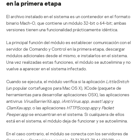
en la primera etapa
El archivo instalado en el sistema es un contenedor en el formato
binario Mach-O, que contiene un módulo 32-bit o 64-bit; ambas
versiones tienen una funcionalidad prácticamente idéntica.
La principal función del módulo es establecer comunicación con el
servidor de Comando y Control en la primera etapa, descargar
módulos adicionales desde el mismo, e instalarlos en el sistema.
Una vez realizadas estas funciones, el módulo se autoelimina y no
vuelve a aparecer en el sistema infectado.
Cuando se ejecuta, el módulo verifica si la aplicación
LittleSnitch
(un popular cortafuegos para Mac OS X), XCode (paquete de
herramientas para desarrollar aplicaciones OSX), las aplicaciones
antivirus
VirusBarrierX6.app, iAntiVirus.app, avast!.app
y
ClamXav.app
, o las aplicaciones
HTTPScoop.app
y
Packet
Peeper.app
se encuentran en el sistema. Si cualquiera de ellos
está en el sistema, el módulo deja de funcionar y se autoelimina.
En el caso contrario, el módulo se conecta con los servidores de