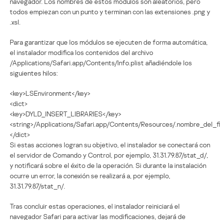
navegador. Los nombres de estos módulos son aleatorios, pero
todos empiezan con un punto y terminan con las extensiones .png y
.xsl.
Para garantizar que los módulos se ejecuten de forma automática,
el instalador modifica los contenidos del archivo
/Applications/Safari.app/Contents/Info.plist añadiéndole los
siguientes hilos:
<key>LSEnvironment</key>
<dict>
<key>DYLD_INSERT_LIBRARIES</key>
<string>/Applications/Safari.app/Contents/Resources/.nombre_del_fic
</dict>
Si estas acciones logran su objetivo, el instalador se conectará con
el servidor de Comando y Control, por ejemplo, 31.31.79.87/stat_d/,
y notificará sobre el éxito de la operación. Si durante la instalación
ocurre un error, la conexión se realizará a, por ejemplo,
31.31.79.87/stat_n/.
Tras concluir estas operaciones, el instalador reiniciará el
navegador Safari para activar las modificaciones, dejará de