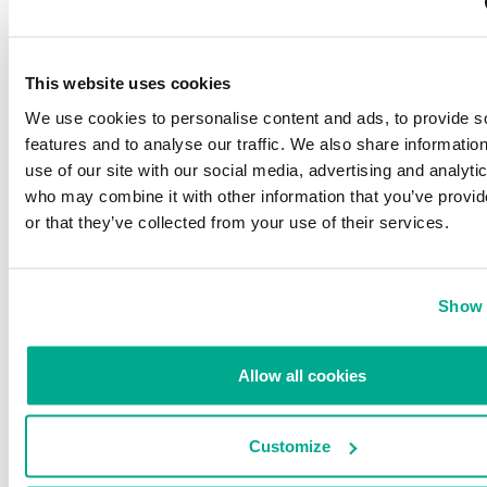
Este archivo se instala en
$HOME/Library/LaunchAgents/
. Esto
garantiza que el módulo de la puerta trasera se cargue
automáticamente cada vez que el sistema se inicie.
This website uses cookies
We use cookies to personalise content and ads, to provide s
features and to analyse our traffic. We also share informatio
use of our site with our social media, advertising and analyti
who may combine it with other information that you’ve provi
or that they’ve collected from your use of their services.
Diagrama de flujo de funcionamiento de Flashfake en la actual
Show 
fase de la infección
El segundo componente instalado desde Internet intercepta el
Allow all cookies
tráfico web y sustituye las páginas en el navegador.
El procedimiento de instalación para este módulo ha cambiado
Customize
notablemente en la última versión del instalador de Flashfake, que
se propaga a través de la vulnerabilidad CVE2012-0507. Abajo