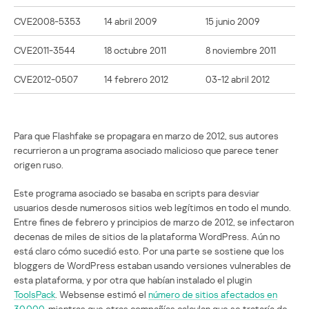
CVE2008-5353
14 abril 2009
15 junio 2009
CVE2011-3544
18 octubre 2011
8 noviembre 2011
CVE2012-0507
14 febrero 2012
03-12 abril 2012
Para que Flashfake se propagara en marzo de 2012, sus autores
recurrieron a un programa asociado malicioso que parece tener
origen ruso.
Este programa asociado se basaba en scripts para desviar
usuarios desde numerosos sitios web legítimos en todo el mundo.
Entre fines de febrero y principios de marzo de 2012, se infectaron
decenas de miles de sitios de la plataforma WordPress. Aún no
está claro cómo sucedió esto. Por una parte se sostiene que los
bloggers de WordPress estaban usando versiones vulnerables de
esta plataforma, y por otra que habían instalado el plugin
ToolsPack
. Websense estimó el
número de sitios afectados en
30.000
, mientras que otras compañías calculan que se trataría de