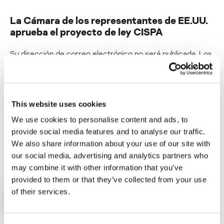
La Cámara de los representantes de EE.UU.
aprueba el proyecto de ley CISPA
Su dirección de correo electrónico no será publicada.
Los
campos obligatorios están marcados con
*
This website uses cookies
We use cookies to personalise content and ads, to
provide social media features and to analyse our traffic.
Nombre
*
Correo electrónico
*
We also share information about your use of our site with
our social media, advertising and analytics partners who
may combine it with other information that you’ve
provided to them or that they’ve collected from your use
of their services.