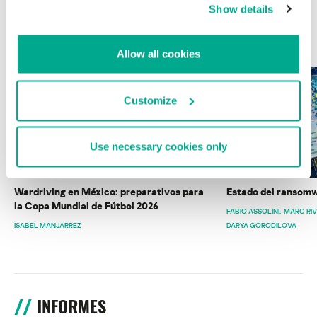
Show details
ÚLTIMAS PUBLICACIONES
Allow all cookies
Customize
Use necessary cookies only
Wardriving en México: preparativos para
Estado del ransomw
la Copa Mundial de Fútbol 2026
FABIO ASSOLINI
MARC RI
ISABEL MANJARREZ
DARYA GORODILOVA
INFORMES