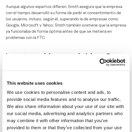
Aunque algunos expertos difieren, Smith asegura que la empresa
con el tiempo desarrolló su forma de pedir el consentimiento de
los usuarios, incluso, según él, superando la de empresas como
Google, Microsoft y Yahoo. Smith también sostiene que la empresa
ya funcionaba de forma óptima antes de que se metiera en
problemas con la FTC.
La controversial empresa de Adware Zango
cierra sus puertas
Su dirección de correo electrónico no será publicada.
Los
campos obligatorios están marcados con
*
This website uses cookies
We use cookies to personalise content and ads, to
provide social media features and to analyse our traffic.
We also share information about your use of our site with
our social media, advertising and analytics partners who
may combine it with other information that you’ve
Nombre
*
Correo electrónico
*
provided to them or that they’ve collected from your use