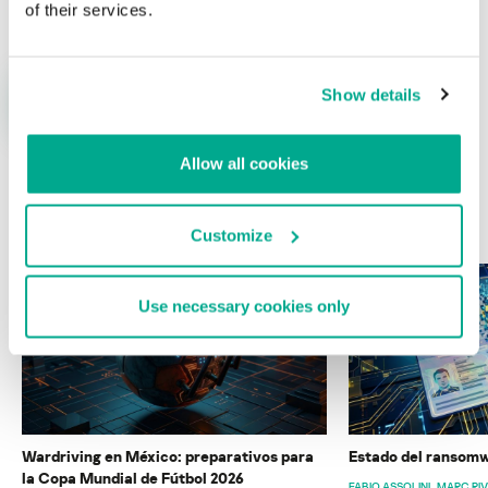
of their services.
Show details
Allow all cookies
ÚLTIMAS PUBLICACIONES
Customize
Use necessary cookies only
Wardriving en México: preparativos para
Estado del ransomw
la Copa Mundial de Fútbol 2026
FABIO ASSOLINI
MARC RI