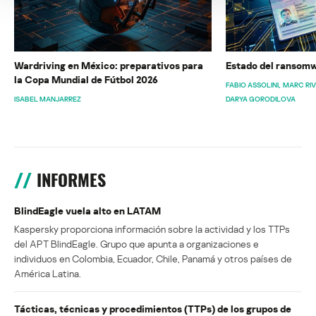
Wardriving en México: preparativos para
Estado del ransomw
la Copa Mundial de Fútbol 2026
FABIO ASSOLINI
MARC RI
ISABEL MANJARREZ
DARYA GORODILOVA
INFORMES
BlindEagle vuela alto en LATAM
Kaspersky proporciona información sobre la actividad y los TTPs
del APT BlindEagle. Grupo que apunta a organizaciones e
individuos en Colombia, Ecuador, Chile, Panamá y otros países de
América Latina.
Tácticas, técnicas y procedimientos (TTPs) de los grupos de