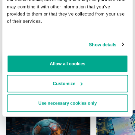
may combine it with other information that you’ve
provided to them or that they’ve collected from your use
of their services.
Nombre
*
Correo electrónico
*
Show details
Allow all cookies
Customize
ÚLTIMAS PUBLICACIONES
Use necessary cookies only