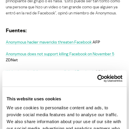
principiante del grupo o es falsa. “Esto puede ser tan tonto como
una persona que hizo un video o tan grande como que alguien ya
entró en la red de Facebook”, opinó un miembro de Anonymous.
Fuentes:
Anonymous hacker mavericks threaten Facebook
AFP
Anonymous does not support killing Facebook on November 5
ZDNet
We’ve been had! Anonymous not “killing” Facebook
CBS News
La “Operación Facebook” confunde a los
miembros de Anonymous
This website uses cookies
We use cookies to personalise content and ads, to
Su dirección de correo electrónico no será publicada.
Los
provide social media features and to analyse our traffic.
campos obligatorios están marcados con
*
We also share information about your use of our site with
our social media, advertising and analytics partners who