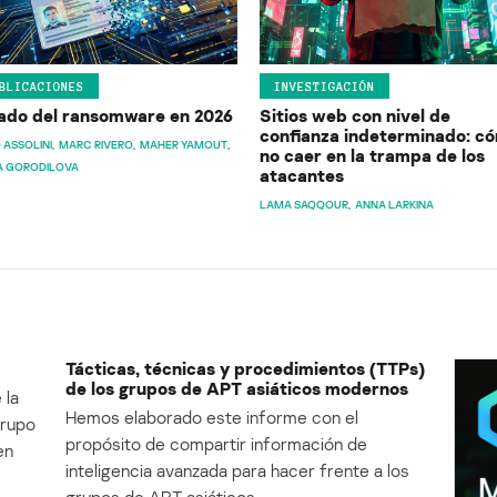
BLICACIONES
INVESTIGACIÓN
ado del ransomware en 2026
Sitios web con nivel de
confianza indeterminado: c
 ASSOLINI
MARC RIVERO
MAHER YAMOUT
no caer en la trampa de los
A GORODILOVA
atacantes
LAMA SAQQOUR
ANNA LARKINA
Tácticas, técnicas y procedimientos (TTPs)
de los grupos de APT asiáticos modernos
 la
Hemos elaborado este informe con el
Grupo
propósito de compartir información de
en
inteligencia avanzada para hacer frente a los
grupos de APT asiáticos.