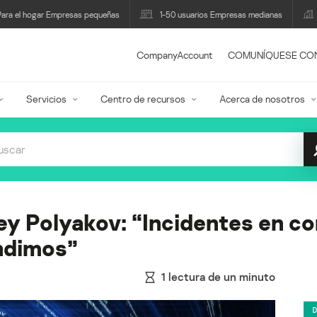
Para el hogar Empresas pequeñas
1-50 usuarios Empresas medianas
CompanyAccount
COMUNÍQUESE CO
Servicios
Centro de recursos
Acerca de nosotros
y Polyakov: “Incidentes en co
ndimos”
1
lectura de un minuto