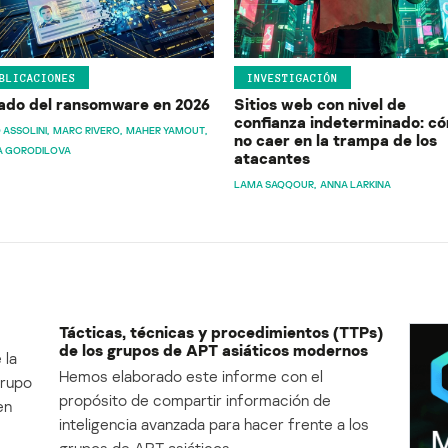
BLICACIONES
INVESTIGACIÓN
ado del ransomware en 2026
Sitios web con nivel de
confianza indeterminado: c
 ASSOLINI
MARC RIVERO
MAHER YAMOUT
no caer en la trampa de los
A GORODILOVA
atacantes
LAMA SAQQOUR
ANNA LARKINA
Tácticas, técnicas y procedimientos (TTPs)
de los grupos de APT asiáticos modernos
 la
Hemos elaborado este informe con el
Grupo
propósito de compartir información de
en
inteligencia avanzada para hacer frente a los
grupos de APT asiáticos.