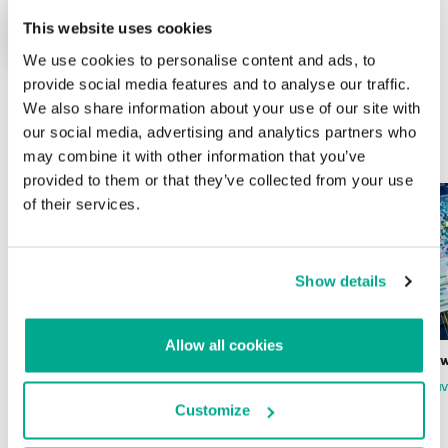
This website uses cookies
We use cookies to personalise content and ads, to
provide social media features and to analyse our traffic.
We also share information about your use of our site with
our social media, advertising and analytics partners who
ÚLTIMAS PUBLICACIONES
may combine it with other information that you’ve
provided to them or that they’ve collected from your use
of their services.
Show details
Allow all cookies
Wardriving en México: preparativos para
Estado del ransomw
la Copa Mundial de Fútbol 2026
FABIO ASSOLINI
MARC RI
ISABEL MANJARREZ
DARYA GORODILOVA
Customize