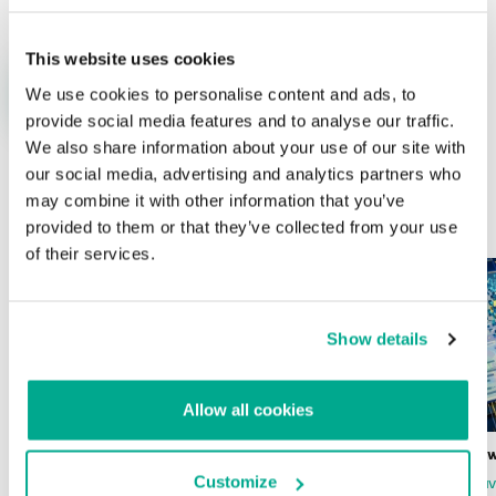
This website uses cookies
We use cookies to personalise content and ads, to
provide social media features and to analyse our traffic.
We also share information about your use of our site with
our social media, advertising and analytics partners who
may combine it with other information that you’ve
ÚLTIMAS PUBLICACIONES
provided to them or that they’ve collected from your use
of their services.
Show details
Allow all cookies
Wardriving en México: preparativos para
Estado del ransomw
la Copa Mundial de Fútbol 2026
Customize
FABIO ASSOLINI
MARC RI